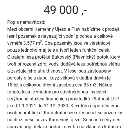
49 000 ,-
Popis nemovitosti:
Mezi obcemi Kamenný Újezd a Plav nabízíme k prodeji
lesní pozemek s navazující vodní plochou a celkové
2
výměře 3.577 m
. Oba pozemky jsou ve vlastnictví
pouze jednoho majitele a tvoří jeden funkční celek.
Okrajem lesa protéká Bukovský (Plavnický) potok, který
tvoří přirozený zdroj vody, dodává lesu potřebnou vláhu
a zvyšuje jeho atraktivnost. V lese jsou zastoupeny
porosty olše a dubu, když věková skladba dřevin je
18 let s celkovou dřevní zásobou cca 35 m3. Nákup
tohoto lesa je vhodný pro střednědobou investici
a výhodné uložení finančních prostředků. Platnost LHP
je od 1.1.2021 do 31.12. 2030. Klientům doporučujeme
osobní prohlídku. Katastrální území, v němž se pozemky
nachází nese název Kamenný Újezd. Součástí ceny není
správní poplatek za podání návrhu na vklad do katastru