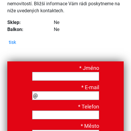
nemovitostí. Bližší informace Vám rádi poskytneme na
níže uvedených kontaktech.
Sklep:
Ne
Balkon:
Ne
tisk
*
Jméno
*
E-mail
*
Telefon
*
Město