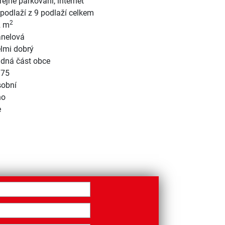
řejné parkování
,
internet
 podlaží z 9 podlaží celkem
2
2 m
nelová
lmi dobrý
idná část obce
975
obní
no
e