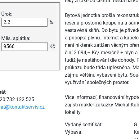
řeky a také od centra města na kon
Úrok:
Bytová jednotka prošla rekonstruk
%
řešená prostorná koupelna a samo
vestavěná skříň. Do bytu je přive
a přípojka plynu. Internet a kabel
Měs. splátka:
není nikterak zatížen věcným bře
Kč
činí 3.094,– Kč/ měsíčně + plyn a e
tudíž je nastěhování dle dohody. 
průkazu bude třída upřesněna. Ma
zájmu většinu vybavení bytu. Souč
využívání společných prostor.
bát
Více informací, financování hypo
420 732 122 525
zajistí makléř zakázky Michal Kub
at@kontaktservis.cz
lokality.
Vydaný certifikát:
G 
Výbava:
Ka