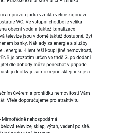
ci Pražského sídliště v ulici Plzeňská.
cí a úpravou jádra vznikla velice zajímavě
statné WC. Ve vstupní chodbě je veliká
dena obecní voda a taktéž kanalizace
ová televize jsou v domě taktéž dostupné. Byt
menem banky. Náklady za energie a služby
l. energie. Klient řeší koupi jiné nemovitosti,
PENB je prozatím určen ve třídě G, po dodání
jitel dle dohody může ponechat v případě
ástí jednotky je samozřejmě sklepní kóje a
tečním úvěrem a prohlídku nemovitosti Vám
át. Vřele doporučujeme pro atraktivitu
- Mimořádně nehospodárná
belová televize
,
sklep
,
výtah
,
vedení pc sítě
,