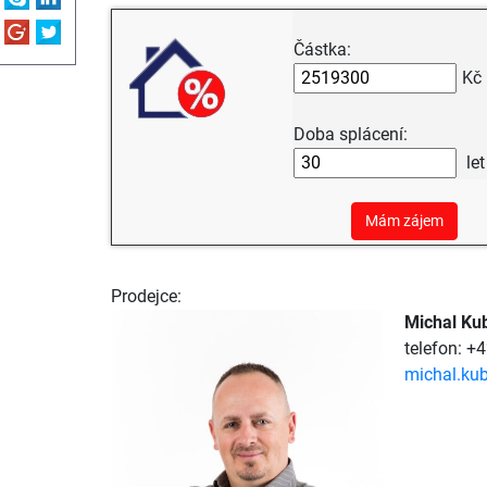
Částka:
Kč
Doba splácení:
let
Mám zájem
Prodejce:
Michal Ku
telefon: +
michal.kub