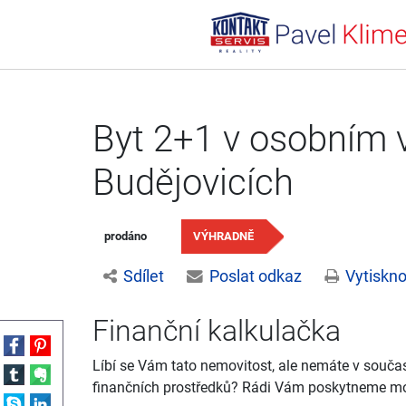
Byt 2+1 v osobním v
Budějovicích
prodáno
VÝHRADNĚ
Sdílet
Poslat odkaz
Vytiskno
Finanční kalkulačka
Líbí se Vám tato nemovitost, ale nemáte v souča
finančních prostředků? Rádi Vám poskytneme mo