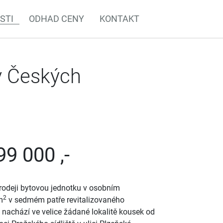
STI
ODHAD CENY
KONTAKT
 v Českých
99 000 ,-
prodeji bytovou jednotku v osobním
2
m
v sedmém patře revitalizovaného
achází ve velice žádané lokalitě kousek od