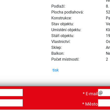
ve
Podlaží:
8.
Plocha podlahová:
5
Konstrukce:
Pa
Stav objektu:
Ve
Umístění objektu:
Kl
Stáří objektu:
1
Vlastnictví:
Os
Sklep:
A
Balkon:
N
Počet místností:
2
tisk
*
E-mail
*
Město