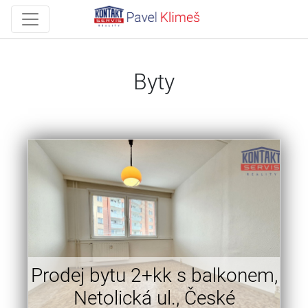
Byty
Prodej bytu 2+kk s balkonem,
Netolická ul., České