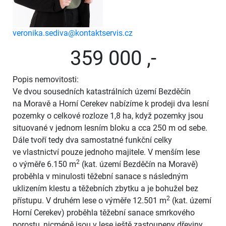
veronika.sediva@kontaktservis.cz
359 000 ,-
Popis nemovitosti:
Ve dvou sousedních katastrálních území Bezděčín
na Moravě a Horní Cerekev nabízíme k prodeji dva lesní
pozemky o celkové rozloze 1,8 ha, když pozemky jsou
situované v jednom lesním bloku a cca 250 m od sebe.
Dále tvoří tedy dva samostatné funkční celky
ve vlastnictví pouze jednoho majitele. V menším lese
2
o výměře 6.150 m
(kat. území Bezděčín na Moravě)
proběhla v minulosti těžební sanace s následným
uklizením klestu a těžebních zbytku a je bohužel bez
2
přístupu. V druhém lese o výměře 12.501 m
(kat. území
Horní Cerekev) proběhla těžební sanace smrkového
porostu, nicméně jsou v lese ještě zastoupeny dřeviny