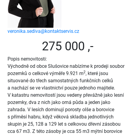
veronika.sediva@kontaktservis.cz
275 000 ,-
Popis nemovitosti:
Východně od obce Slušovice nabízíme k prodeji soubor
2
pozemků o celkové výměře 9.921 m
, které jsou
situované do třech samostatných funkčních celků
a nachází se ve vlastnictví pouze jednoho majitele.
V katastru nemovitostí jsou vedeny převážně jako lesní
pozemky, dva z nich jako orná půda a jeden jako
zahrada. V lesích dominují porosty olše a borovice
s příměsí habru, když věková skladba jednotlivých
skupin je 25, 128 a 129 let s celkovou dřevní zásobou
cca 67 m3. Z této zásoby je cca 55 m3 mýtní borovice