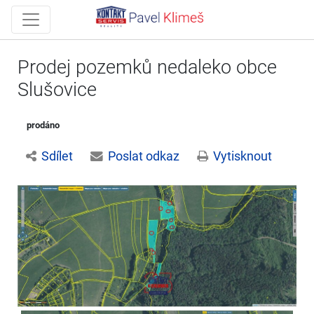
Prodej pozemků nedaleko obce
Slušovice
prodáno
Sdílet
Poslat odkaz
Vytisknout