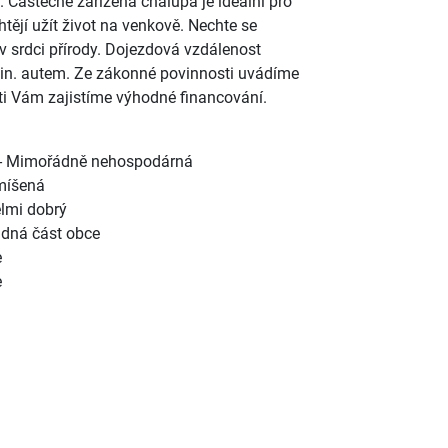
y. Částečně zařízená chalupa je ideální pro
chtějí užít život na venkově. Nechte se
 srdci přírody. Dojezdová vzdálenost
min. autem. Ze zákonné povinnosti uvádíme
ti Vám zajistíme výhodné financování.
- Mimořádně nehospodárná
míšená
lmi dobrý
idná část obce
e
e