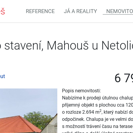
REFERENCE
JÁ A REALITY
NEMOVITO
 stavení, Mahouš u Netoli
6 7
ut
Popis nemovitosti:
Nabízíme k prodeji útulnou chalu
příjemný objekt s plochou cca 12
2
o rozloze 2.694 m
, který nabízí 
odpočinek. Chalupa je ve velmi d
s možností trávení času na terase 