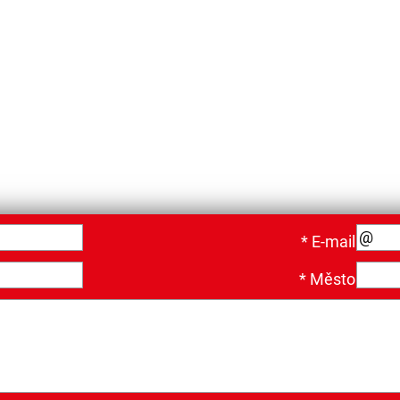
*
E-mail
*
Město