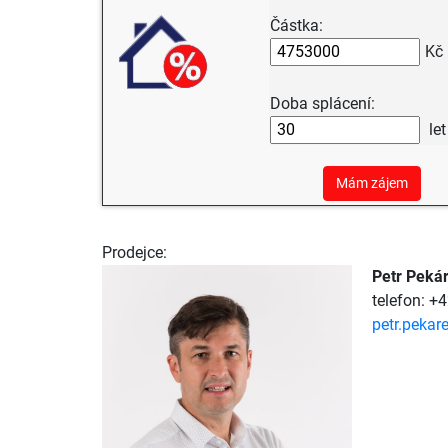
Částka:
Kč
Doba splácení:
let
Mám zájem
Prodejce:
Petr Peká
telefon: +
petr.pekar