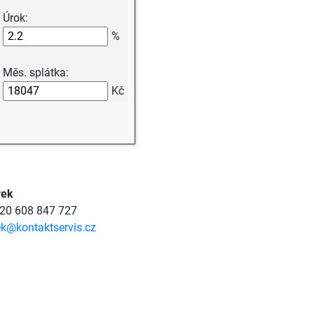
Úrok:
%
Měs. splátka:
Kč
rek
420 608 847 727
ek@kontaktservis.cz