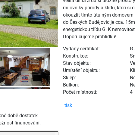
velká dílna a další úložné prostor
milovníky přírody a klidu, kteří si 
okouzlit tímto útulným domovem v
do Českých Budějovic je cca. 15
energetickou třídu G. K nemovitos
Doporučujeme prohlídku!
Vydaný certifikát:
G 
Konstrukce:
S
Stav objektu:
Ve
Umístění objektu:
Kl
Sklep:
N
Balkon:
N
Počet místností:
4
tisk
sné době dostatek
žnost financování.