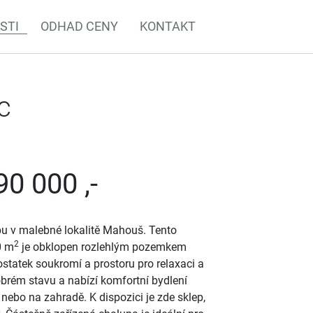
STI
ODHAD CENY
KONTAKT
c
90 000 ,-
pu v malebné lokalitě Mahouš. Tento
2
0 m
je obklopen rozlehlým pozemkem
dostatek soukromí a prostoru pro relaxaci a
obrém stavu a nabízí komfortní bydlení
nebo na zahradě. K dispozici je zde sklep,