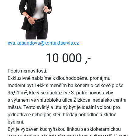
eva.kasandova@kontaktservis.cz
10 000 ,-
Popis nemovitosti:
Exkluzivně nabízíme k dlouhodobému pronájmu
moderní byt 1+kk s menším balkónem o celkové ploše
2
35,91 m
, který se nachází ve 3. patře novostavby
s výtahem ve vnitrobloku ulice Žižkova, nedaleko centra
města. Tento světlý a útulný byt je ideální volbou pro
jednotlivce nebo pár, kteří hledají pohodlné a klidné
bydlení.
Byt je vybaven kuchyňskou linkou se sklokeramickou