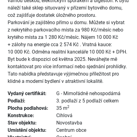
varnou deskou, elektrickým sporákem a digestoří. K bytu
náleží také sklep situovaný v přízemí bytového domu,
což zajišťuje dostatek úložného prostoru.
Parkování je zajištěno přímo u domu. Můžete si vybrat
z nekrytého parkovacího místa za 980 Kč/měsíc nebo
krytého místa za 1 280 Kč/měsíc. Nájem 10 000 Kč
+ zálohy na energie cca 2 574 Kč . Vratná kauce:
10 000 Kč. Odměna realitní kanceláře 10 000 Kč + DPH.
Byt bude k dispozici od května 2025. Neváhejte mě
kontaktovat pro více informací nebo sjednání prohlídky.
Tato nabídka představuje výjimečnou příležitost pro
klidné a moderní bydlení v atraktivní lokalitě.
Vydaný certifikát:
G - Mimořádně nehospodárná
Podlaží:
3. podlaží z 5 podlaží celkem
2
Plocha podlahová:
35 m
Konstrukce:
Cihlová
Stav objektu:
Novostavba
Umístění objektu:
Centrum obce