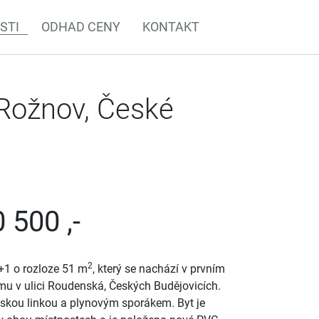
STI
ODHAD CENY
KONTAKT
 Rožnov, České
 500 ,-
2
+1 o rozloze 51 m
, který se nachází v prvním
u v ulici Roudenská, Českých Budějovicích.
ňskou linkou a plynovým sporákem. Byt je