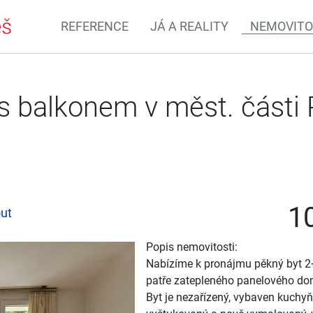
REFERENCE
JÁ A REALITY
NEMOVITO
s balkonem v měst. části
10
ut
Popis nemovitosti:
Nabízíme k pronájmu pěkný byt 2
patře zatepleného panelového dom
Byt je nezařízený, vybaven kuchy