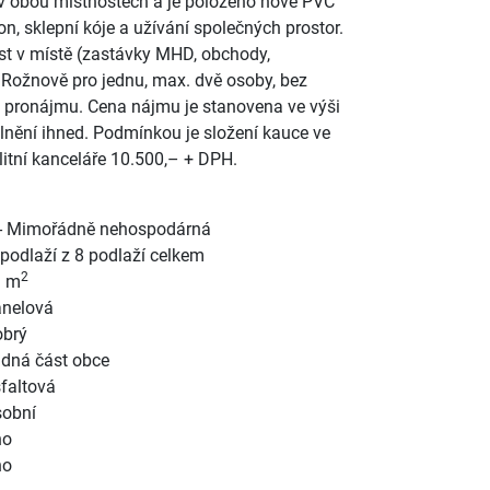
v obou místnostech a je položeno nové PVC
on, sklepní kóje a užívání společných prostor.
st v místě (zastávky MHD, obchody,
v Rožnově pro jednu, max. dvě osoby, bez
 pronájmu. Cena nájmu je stanovena ve výši
lnění ihned. Podmínkou je složení kauce ve
itní kanceláře 10.500,– + DPH.
- Mimořádně nehospodárná
 podlaží z 8 podlaží celkem
2
1 m
nelová
brý
idná část obce
faltová
obní
no
no