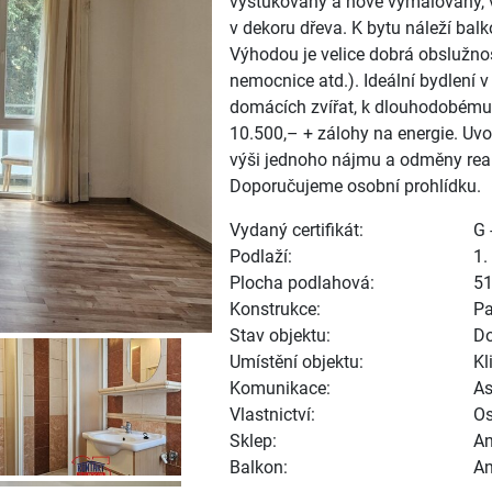
vyštukovaný a nově vymalovaný, 
v dekoru dřeva. K bytu náleží balk
Výhodou je velice dobrá obslužno
nemocnice atd.). Ideální bydlení 
domácích zvířat, k dlouhodobému
10.500,– + zálohy na energie. Uvo
výši jednoho nájmu a odměny real
Doporučujeme osobní prohlídku.
Vydaný certifikát:
G 
Podlaží:
1.
Plocha podlahová:
5
Konstrukce:
Pa
Stav objektu:
Do
Umístění objektu:
Kl
Komunikace:
As
Vlastnictví:
Os
Sklep:
A
Balkon:
A