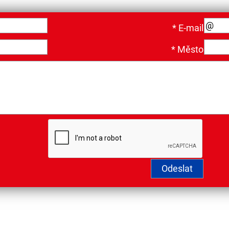
*
E-mail
*
Město