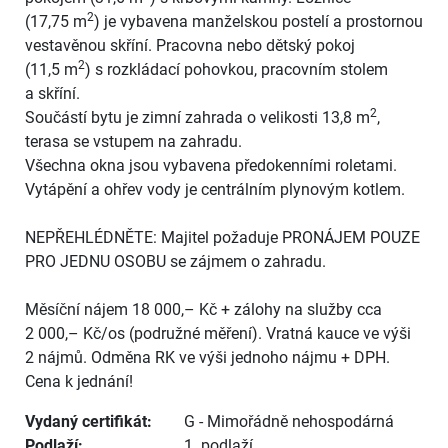
2
(17,75 m
) je vybavena manželskou postelí a prostornou
vestavěnou skříní. Pracovna nebo dětský pokoj
2
(11,5 m
) s rozkládací pohovkou, pracovním stolem
a skříní.
2
Součástí bytu je zimní zahrada o velikosti 13,8 m
,
terasa se vstupem na zahradu.
Všechna okna jsou vybavena předokenními roletami.
Vytápění a ohřev vody je centrálním plynovým kotlem.
NEPŘEHLÉDNĚTE: Majitel požaduje PRONÁJEM POUZE
PRO JEDNU OSOBU se zájmem o zahradu.
Měsíční nájem 18 000,– Kč + zálohy na služby cca
2 000,– Kč/os (podružné měření). Vratná kauce ve výši
2 nájmů. Odměna RK ve výši jednoho nájmu + DPH.
Cena k jednání!
Vydaný certifikát:
G - Mimořádně nehospodárná
Podlaží:
1. podlaží