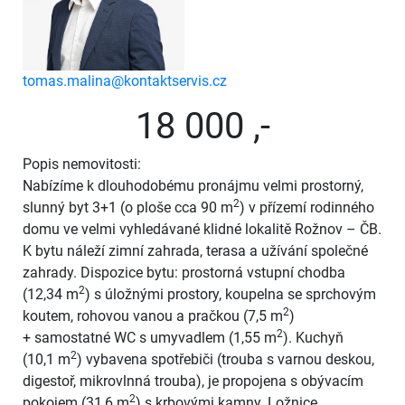
tomas.malina@kontaktservis.cz
18 000 ,-
Popis nemovitosti:
Nabízíme k dlouhodobému pronájmu velmi prostorný,
2
slunný byt 3+1 (o ploše cca 90 m
) v přízemí rodinného
domu ve velmi vyhledávané klidné lokalitě Rožnov – ČB.
K bytu náleží zimní zahrada, terasa a užívání společné
zahrady. Dispozice bytu: prostorná vstupní chodba
2
(12,34 m
) s úložnými prostory, koupelna se sprchovým
2
koutem, rohovou vanou a pračkou (7,5 m
)
2
+ samostatné WC s umyvadlem (1,55 m
). Kuchyň
2
(10,1 m
) vybavena spotřebiči (trouba s varnou deskou,
digestoř, mikrovlnná trouba), je propojena s obývacím
2
pokojem (31,6 m
) s krbovými kamny. Ložnice