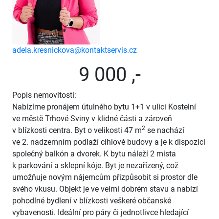
adela.kresnickova@kontaktservis.cz
9 000 ,-
Popis nemovitosti:
Nabízíme pronájem útulného bytu 1+1 v ulici Kostelní
ve městě Trhové Sviny v klidné části a zároveň
2
v blízkosti centra. Byt o velikosti 47 m
se nachází
ve 2. nadzemním podlaží cihlové budovy a je k dispozici
společný balkón a dvorek. K bytu náleží 2 místa
k parkování a sklepní kóje. Byt je nezařízený, což
umožňuje novým nájemcům přizpůsobit si prostor dle
svého vkusu. Objekt je ve velmi dobrém stavu a nabízí
pohodlné bydlení v blízkosti veškeré občanské
vybavenosti. Ideální pro páry či jednotlivce hledající