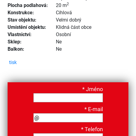
2
Plocha podlahová:
20 m
Konstrukce:
Cihlová
Stav objektu:
Velmi dobrý
Umístění objektu:
Klidná část obce
Vlastnictví:
Osobní
Sklep:
Ne
Balkon:
Ne
tisk
*
Jméno
*
E-mail
*
Telefon