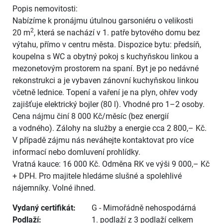
Popis nemovitosti:
Nabízíme k pronájmu útulnou garsoniéru o velikosti
2
20 m
, která se nachází v 1. patře bytového domu bez
výtahu, přímo v centru města. Dispozice bytu: předsíň,
koupelna s WC a obytný pokoj s kuchyňskou linkou a
mezonetovým prostorem na spaní. Byt je po nedávné
rekonstrukci a je vybaven zánovní kuchyňskou linkou
včetně lednice. Topení a vaření je na plyn, ohřev vody
zajišťuje elektrický bojler (80 l). Vhodné pro 1–2 osoby.
Cena nájmu činí 8 000 Kč/měsíc (bez energií
a vodného). Zálohy na služby a energie cca 2 800,– Kč.
V případě zájmu nás neváhejte kontaktovat pro více
informací nebo domluvení prohlídky.
Vratná kauce: 16 000 Kč. Odměna RK ve výši 9 000,– Kč
+ DPH. Pro majitele hledáme slušné a spolehlivé
nájemníky. Volné ihned.
Vydaný certifikát:
G - Mimořádně nehospodárná
Podlaží:
1. podlaží z 3 podlaží celkem