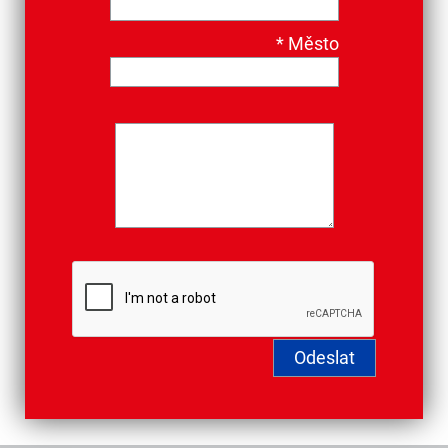
*
Město