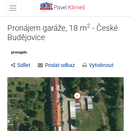
2
Pronájem garáže, 18 m
- České
Budějovice
pronajato
Sdílet
Poslat odkaz
Vytisknout