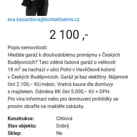
eva.kasandova@kontaktservis.cz
2 100 ,-
Popis nemovitosti:
Hledáte garáž k dlouhodobému pronájmu v Českých
Budějovicích? Tato zděná řadová garáž o velikosti
2
18 m
se nachází v ulici Polní v Havlíčkově kolonii
v Českých Budějovicích. Garáž je bez elektřiny. Nájemné
činí 2.100,– Kč/měsíc. Vratná kauce dle domluvy
s majitelem. Odměna RK činí 5.000,– Kč + DPH.
Pro více informací nebo pro domluvení prohlídky se
prosím obraťte na makléře zakázky.
Konstrukce:
Cihlová
Stav objektu:
Dobrý
Sklep:
Ne