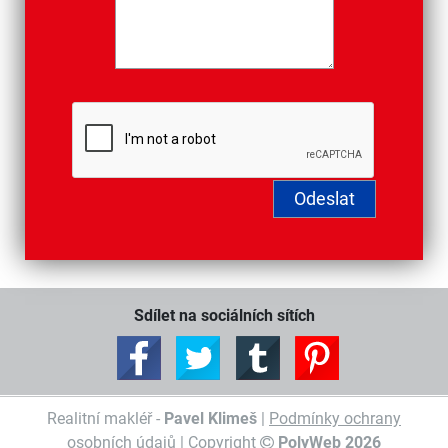
Sdílet na sociálních sítích
Realitní makléř -
Pavel Klimeš
|
Podmínky ochrany
osobních údajů
| Copyright
PolyWeb 2026