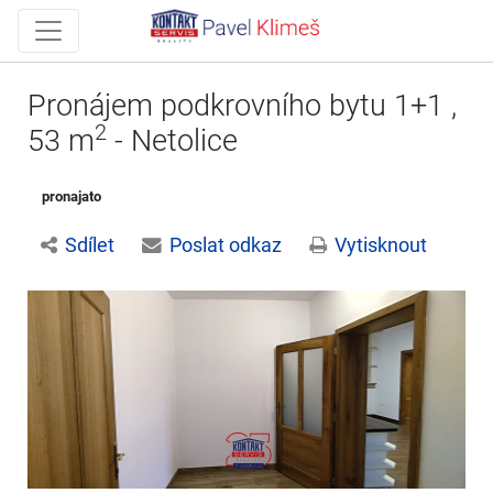
Pronájem podkrovního bytu 1+1 ,
2
53 m
- Netolice
pronajato
Sdílet
Poslat odkaz
Vytisknout