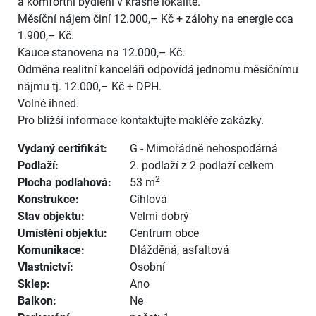
a komfortní bydlení v krásné lokalitě.
Měsíční nájem činí 12.000,– Kč + zálohy na energie cca
1.900,– Kč.
Kauce stanovena na 12.000,– Kč.
Odměna realitní kanceláři odpovídá jednomu měsíčnímu
nájmu tj. 12.000,– Kč + DPH.
Volné ihned.
Pro bližší informace kontaktujte makléře zakázky.
Vydaný certifikát:
G - Mimořádně nehospodárná
Podlaží:
2. podlaží z 2 podlaží celkem
2
Plocha podlahová:
53 m
Konstrukce:
Cihlová
Stav objektu:
Velmi dobrý
Umístění objektu:
Centrum obce
Komunikace:
Dlážděná
,
asfaltová
Vlastnictví:
Osobní
Sklep:
Ano
Balkon:
Ne