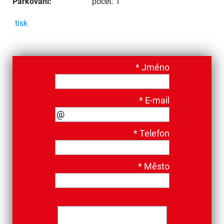
Parkování:
počet: 1
tisk
*
Jméno
*
E-mail
*
Telefon
*
Město