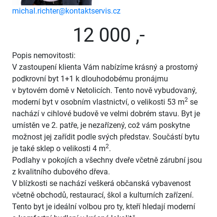
michal.richter@kontaktservis.cz
12 000 ,-
Popis nemovitosti:
V zastoupení klienta Vám nabízíme krásný a prostorný
podkrovní byt 1+1 k dlouhodobému pronájmu
v bytovém domě v Netolicích. Tento nově vybudovaný,
2
moderní byt v osobním vlastnictví, o velikosti 53 m
se
nachází v cihlové budově ve velmi dobrém stavu. Byt je
umístěn ve 2. patře, je nezařízený, což vám poskytne
možnost jej zařídit podle svých představ. Součástí bytu
2
je také sklep o velikosti 4 m
.
Podlahy v pokojích a všechny dveře včetně zárubní jsou
z kvalitního dubového dřeva.
V blízkosti se nachází veškerá občanská vybavenost
včetně obchodů, restaurací, škol a kulturních zařízení.
Tento byt je ideální volbou pro ty, kteří hledají moderní