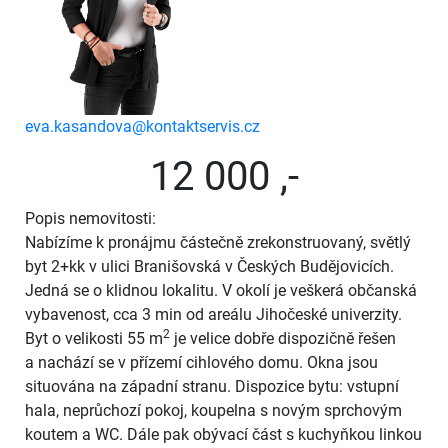
eva.kasandova@kontaktservis.cz
12 000 ,-
Popis nemovitosti:
Nabízíme k pronájmu částečně zrekonstruovaný, světlý
byt 2+kk v ulici Branišovská v Českých Budějovicích.
Jedná se o klidnou lokalitu. V okolí je veškerá občanská
vybavenost, cca 3 min od areálu Jihočeské univerzity.
2
Byt o velikosti 55 m
je velice dobře dispozičně řešen
a nachází se v přízemí cihlového domu. Okna jsou
situována na západní stranu. Dispozice bytu: vstupní
hala, neprůchozí pokoj, koupelna s novým sprchovým
koutem a WC. Dále pak obývací část s kuchyňkou linkou