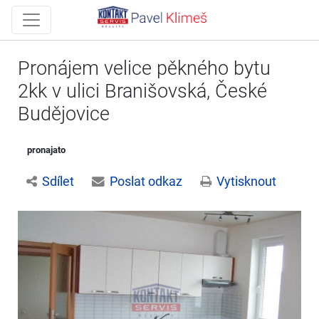
Pronájem velice pěkného bytu
2kk v ulici Branišovská, České
Budějovice
pronajato
Sdílet
Poslat odkaz
Vytisknout