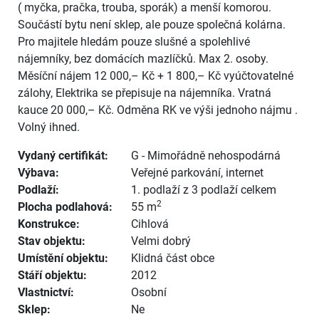
( myčka, pračka, trouba, sporák) a menší komorou.
Součástí bytu není sklep, ale pouze společná kolárna.
Pro majitele hledám pouze slušné a spolehlivé
nájemníky, bez domácích mazlíčků. Max 2. osoby.
Měsíční nájem 12 000,– Kč + 1 800,– Kč vyúčtovatelné
zálohy, Elektrika se přepisuje na nájemníka. Vratná
kauce 20 000,– Kč. Odměna RK ve výši jednoho nájmu .
Volný ihned.
Vydaný certifikát:
G - Mimořádně nehospodárná
Výbava:
Veřejné parkování
,
internet
Podlaží:
1. podlaží z 3 podlaží celkem
2
Plocha podlahová:
55 m
Konstrukce:
Cihlová
Stav objektu:
Velmi dobrý
Umístění objektu:
Klidná část obce
Stáří objektu:
2012
Vlastnictví:
Osobní
Sklep:
Ne