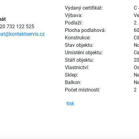
Vydaný certifikát:
C 
Výbava:
Ve
bát
Podlaží:
2.
420 732 122 525
Plocha podlahová:
6
at@kontaktservis.cz
Konstrukce:
Ci
Stav objektu:
No
Umístění objektu:
Ce
Stáří objektu:
2
Vlastnictví:
Os
Sklep:
N
Balkon:
N
Počet místností:
2
tisk