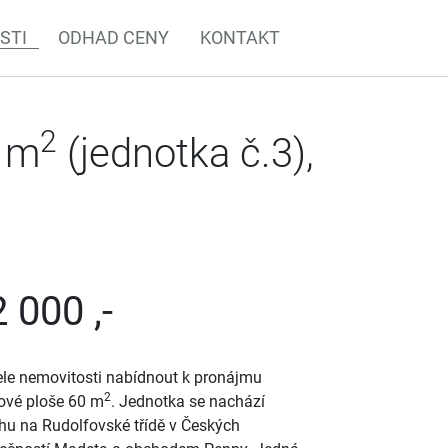
STI
ODHAD CENY
KONTAKT
2
0 m
(jednotka č.3),
 000 ,-
ele nemovitosti nabídnout k pronájmu
2
hové ploše 60 m
. Jednotka se nachází
hu na Rudolfovské třídě v Českých