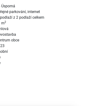
- Úsporná
řejné parkování
,
internet
 podlaží z 2 podlaží celkem
2
0 m
hlová
vostavba
ntrum obce
023
obní
e
e