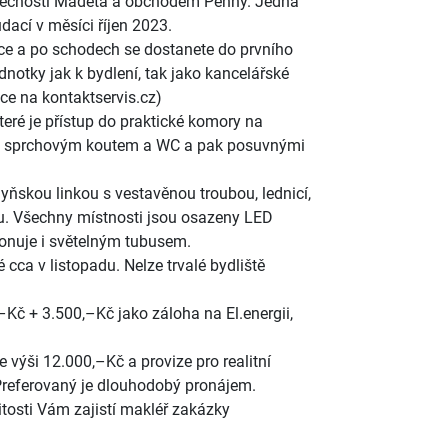
olečností Madeta a obchodem Penny. Jedná
dací v měsíci říjen 2023.
nice a po schodech se dostanete do prvního
ednotky jak k bydlení, tak jako kancelářské
dce na kontaktservis.cz)
eré je přístup do praktické komory na
se sprchovým koutem a WC a pak posuvnými
ňskou linkou s vestavěnou troubou, lednicí,
u. Všechny místnosti jsou osazeny LED
ponuje i světelným tubusem.
cca v listopadu. Nelze trvalé bydliště
Kč + 3.500,–Kč jako záloha na El.energii,
výši 12.000,–Kč a provize pro realitní
Preferovaný je dlouhodobý pronájem.
tosti Vám zajistí makléř zakázky