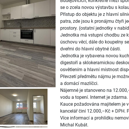
Budějovicích, konkrétně mezi sp
se o zcela novou výstavbu s kolau
Přístup do objektu je z hlavní sil
patra, zde jsou k pronájmu čtyři j
prostory. (ostatní jednotky v nabí
Jednotka má vstupní chodbu ze kt
úschovu věcí, dále do koupelny 
dveřmi do hlavní obytné části.
Jednotka je vybavena novou kuchy
digestoří a sklokeramickou desko
osvětlením a hlavní místnost dis
Převzetí předmětu nájmu je možné 
a domácí mazlíčci.
Nájemné je stanoveno na 12.000,–
vodu a topení. Internet je zdarma.
Kauce požadována majitelem je ve 
kancelář činí 12.000,–Kč + DPH. 
Více informací a prohlídku nemovi
Michal Kubát.