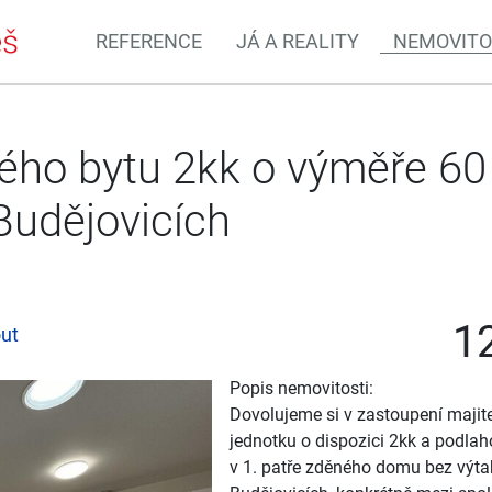
REFERENCE
JÁ A REALITY
NEMOVITO
ého bytu 2kk o výměře 6
.Budějovicích
12
ut
Popis nemovitosti:
Dovolujeme si v zastoupení majit
jednotku o dispozici 2kk a podla
v 1. patře zděného domu bez výta