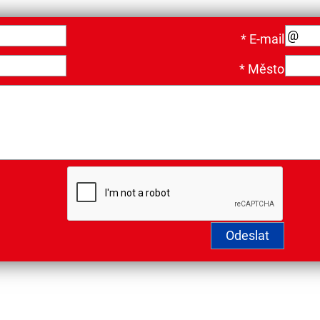
*
E-mail
*
Město