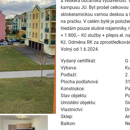
a veškerá občanská vybavenost. V 
kampusu JU. Byt prošel celkovou 
sklokeramickou varnou deskou a t
na pračku. V celém bytě je položen
hledám pouze slušné nájemníky, 
+ 1 800,– Kč služby + přepis el. 
Kč. Odměna RK za zprostředkován
Volný od 1.6.2024.
Vydaný certifikát:
G 
Výbava:
Ku
Podlaží:
2.
Plocha podlahová:
3
Konstrukce:
Pa
Stav objektu:
Po
Umístění objektu:
Sí
Vlastnictví:
Dr
Sklep:
A
Balkon:
N