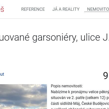
REFERENCE
JÁ A REALITY
NEMOVITO
ované garsoniéry, ulice 
9
ut
Popis nemovitosti:
Nabízíme k pronájmu velice pěkný,
situován ve 2. patře (celkem 12) 
části sídliště Máj, České Budějov