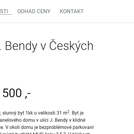
STI
ODHAD CENY
KONTAKT
J. Bendy v Českých
 500 ,-
2
 slunný byt 1kk o velikosti 31 m
. Byt je
panelového domu v ulici J. Bendy v klidné
ice. V okolí domu je bezproblémové parkovaní