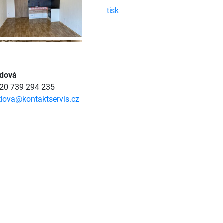
tisk
dová
420 739 294 235
dova@kontaktservis.cz