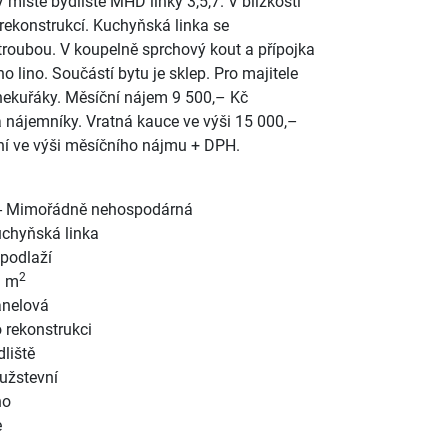
místě bydliště MHD linky 3,5,7. V blízkosti
rekonstrukcí. Kuchyňská linka se
roubou. V koupelně sprchový kout a přípojka
o lino. Součástí bytu je sklep. Pro majitele
nekuřáky. Měsíční nájem 9 500,– Kč
na nájemníky. Vratná kauce ve výši 15 000,–
í ve výši měsíčního nájmu + DPH.
- Mimořádně nehospodárná
chyňská linka
 podlaží
2
1 m
nelová
 rekonstrukci
dliště
užstevní
no
e