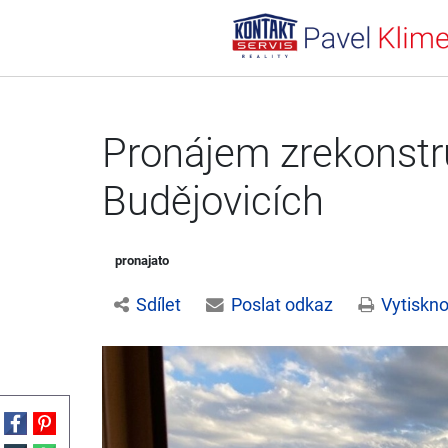
Pronájem zrekonstru
Budějovicích
pronajato
Sdílet
Poslat odkaz
Vytiskno