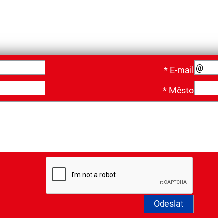
*
E-mail
*
Město