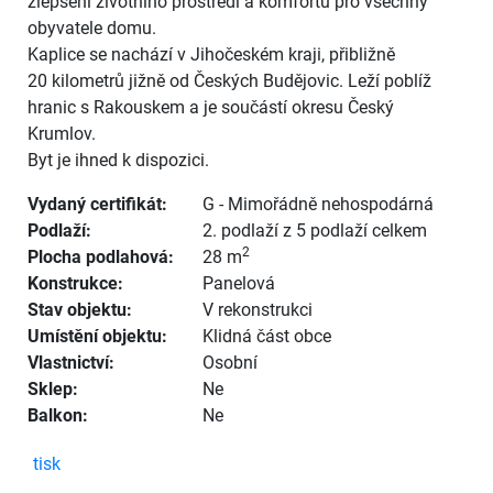
zlepšení životního prostředí a komfortu pro všechny
obyvatele domu.
Kaplice se nachází v Jihočeském kraji, přibližně
20 kilometrů jižně od Českých Budějovic. Leží poblíž
hranic s Rakouskem a je součástí okresu Český
Krumlov.
Byt je ihned k dispozici.
Vydaný certifikát:
G - Mimořádně nehospodárná
Podlaží:
2. podlaží z 5 podlaží celkem
2
Plocha podlahová:
28 m
Konstrukce:
Panelová
Stav objektu:
V rekonstrukci
Umístění objektu:
Klidná část obce
Vlastnictví:
Osobní
Sklep:
Ne
Balkon:
Ne
tisk