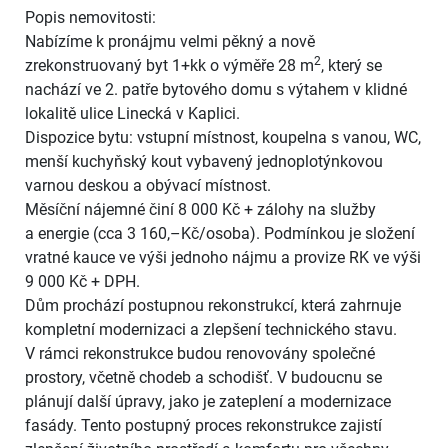
Popis nemovitosti:
Nabízíme k pronájmu velmi pěkný a nově
2
zrekonstruovaný byt 1+kk o výměře 28 m
, který se
nachází ve 2. patře bytového domu s výtahem v klidné
lokalitě ulice Linecká v Kaplici.
Dispozice bytu: vstupní místnost, koupelna s vanou, WC,
menší kuchyňský kout vybavený jednoplotýnkovou
varnou deskou a obývací místnost.
Měsíční nájemné činí 8 000 Kč + zálohy na služby
a energie (cca 3 160,–Kč/osoba). Podmínkou je složení
vratné kauce ve výši jednoho nájmu a provize RK ve výši
9 000 Kč + DPH.
Dům prochází postupnou rekonstrukcí, která zahrnuje
kompletní modernizaci a zlepšení technického stavu.
V rámci rekonstrukce budou renovovány společné
prostory, včetně chodeb a schodišť. V budoucnu se
plánují další úpravy, jako je zateplení a modernizace
fasády. Tento postupný proces rekonstrukce zajistí