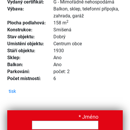
Vydaný certifikát:
G - Mimořádně nehospodárná
Výbava:
Balkon
,
sklep
,
telefonní přípojka
,
zahrada
,
garáž
2
Plocha podlahová:
158 m
Konstrukce:
Smíšená
Stav objektu:
Dobrý
Umístění objektu:
Centrum obce
Stáří objektu:
1930
Sklep:
Ano
Balkon:
Ano
Parkování:
počet: 2
Počet místností:
6
tisk
*
Jméno