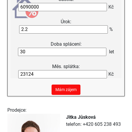
Kč
Úrok:
%
Doba splácení:
let
Měs. splátka:
Kč
Mám zájem
Prodejce:
Jitka Jůsková
telefon: +420 605 238 493