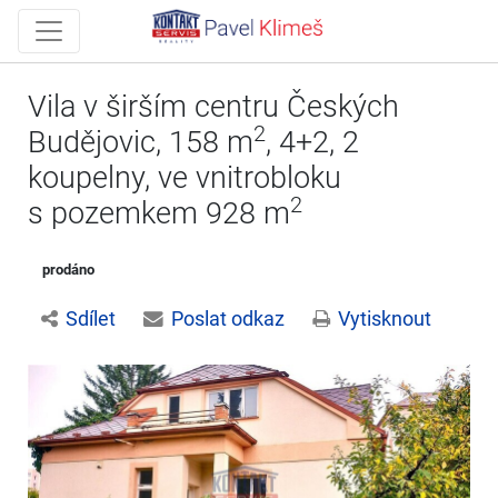
Vila v širším centru Českých
2
Budějovic, 158 m
, 4+2, 2
koupelny, ve vnitrobloku
2
s pozemkem 928 m
prodáno
Sdílet
Poslat odkaz
Vytisknout