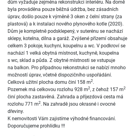
dům vyžaduje zejména rekonstrukci interiéru. Na domě
byla prováděna pouze běžná údržba, bez zásadních
úprav, došlo pouze k výměně 3 oken z čelní strany (za
plastová) a k instalaci nového plynového kotle (2020).
Dům je kompletně podsklepený, v suterénu se nachází
sklepy, kotelna, dílna a garáž. Zvýšené přízemí obsahuje
celkem 3 pokoje, kuchyni, koupelnu a wc. V podkroví se
nachází 1 velká obytná místnost, kuchyně, koupelna
s wc, sklad a půda. Z obytné místnosti se vstupuje
na balkon. Pro případnou rekonstrukci se nabízí mnoho
možností úprav, včetně dispozičního uspořádání.
2
Celková užitní plocha domu činí 158 m
.
2
2
Pozemek má celkovou rozlohu 928 m
, z čehož 157 m
činí plocha zastavěná. Zahrada a příjezdová cesta má
2
rozlohu 771 m
. Na zahradě jsou okrasné i ovocné
dřeviny.
K nemovitosti Vám zajistíme výhodné financování.
Doporučujeme prohlídku !!!